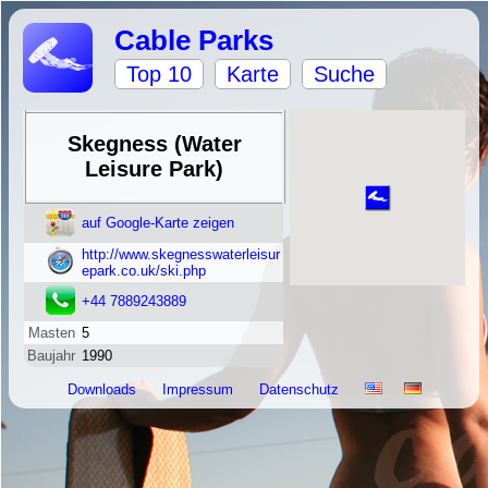
Cable Parks
Top 10
Karte
Suche
Skegness (Water
Leisure Park)
auf Google-Karte zeigen
http://www.skegnesswaterleisur
epark.co.uk/ski.php
+44 7889243889
Masten
5
Baujahr
1990
Downloads
Impressum
Datenschutz