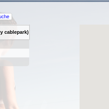
uche
y cablepark)