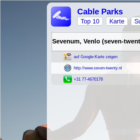
Cable Parks
Top 10
Karte
S
Sevenum, Venlo (seven-twent
auf Google-Karte zeigen
http://www.seven-twenty.nl
+31 77-4670178