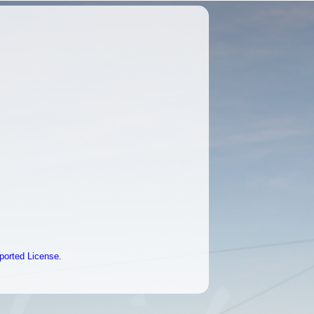
ported License
.