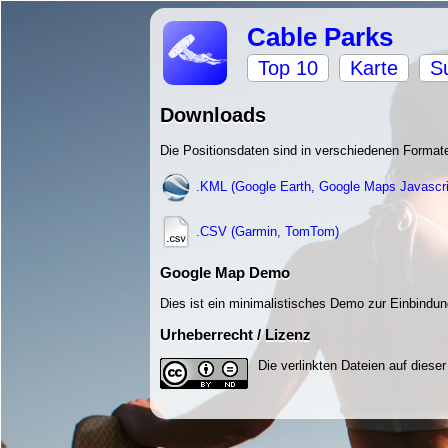
Cable Parks
Top 10
Karte
S
Downloads
Die Positionsdaten sind in verschiedenen Format
.KML (Google Earth, Google Maps Javascri
.CSV (Garmin, TomTom)
Google Map Demo
Dies ist ein minimalistisches Demo zur Einbindu
Urheberrecht / Lizenz
Die verlinkten Dateien auf dieser