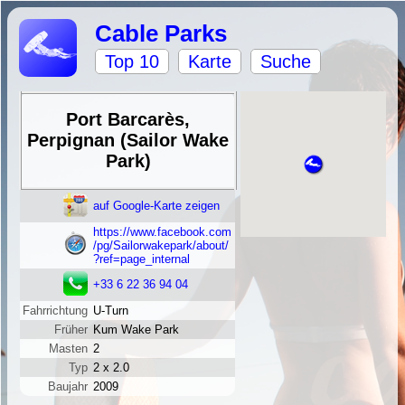
Cable Parks
Top 10
Karte
Suche
Port Barcarès,
Perpignan (Sailor Wake
Park)
auf Google-Karte zeigen
https://www.facebook.com
/pg/Sailorwakepark/about/
?ref=page_internal
+33 6 22 36 94 04
Fahrrichtung
U-Turn
Früher
Kum Wake Park
Masten
2
Typ
2 x 2.0
Baujahr
2009