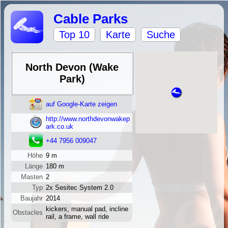
Cable Parks
Top 10
Karte
Suche
North Devon (Wake
Park)
auf Google-Karte zeigen
http://www.northdevonwakep
ark.co.uk
+44 7956 009047
Höhe
9 m
Länge
180 m
Masten
2
Typ
2x Sesitec System 2.0
Baujahr
2014
kickers, manual pad, incline
Obstacles
rail, a frame, wall ride