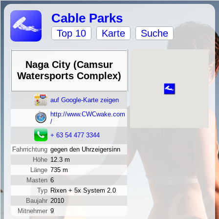
Cable Parks
Top 10
Karte
Suche
Naga City (Camsur
Watersports Complex)
auf Google-Karte zeigen
http://www.CWCwake.com
/
+ 63 54 477 3344
Fahrrichtung
gegen den Uhrzeigersinn
Höhe
12.3 m
Länge
735 m
Masten
6
Typ
Rixen + 5x System 2.0
Baujahr
2010
Mitnehmer
9