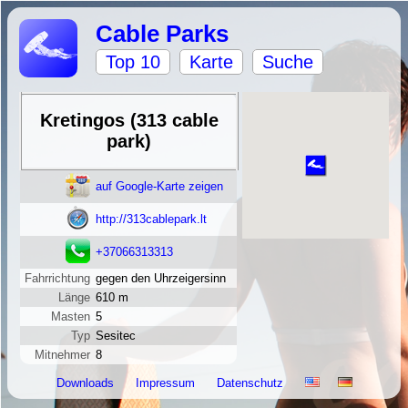
Cable Parks
Top 10
Karte
Suche
Kretingos (313 cable
park)
auf Google-Karte zeigen
http://313cablepark.lt
+37066313313
Fahrrichtung
gegen den Uhrzeigersinn
Länge
610 m
Masten
5
Typ
Sesitec
Mitnehmer
8
Downloads
Impressum
Datenschutz