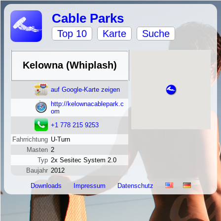
Cable Parks
Top 10
Karte
Suche
Kelowna (Whiplash)
auf Google-Karte zeigen
http://kelownacablepark.c
om
+1 778 215 9253
Fahrrichtung
U-Turn
Masten
2
Typ
2x Sesitec System 2.0
Baujahr
2012
Downloads
Impressum
Datenschutz