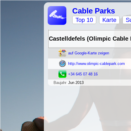
Cable Parks
Top 10
Karte
S
Castelldefels (Olimpic Cable 
auf Google-Karte zeigen
http://www.olimpic-cablepark.com
+34 645 07 48 16
Baujahr
Jun 2013