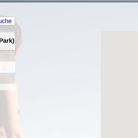
uche
Park)