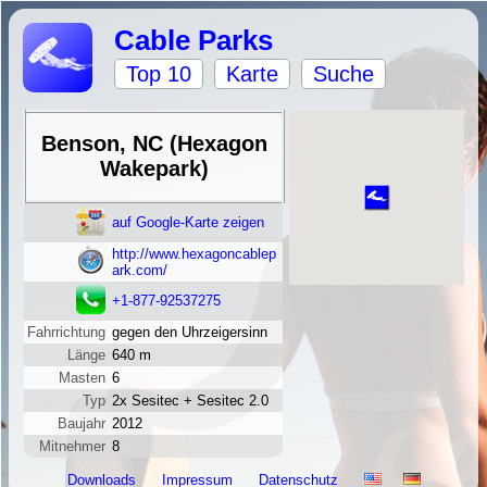
Cable Parks
Top 10
Karte
Suche
Benson, NC (Hexagon
Wakepark)
auf Google-Karte zeigen
http://www.hexagoncablep
ark.com/
+1-877-92537275
Fahrrichtung
gegen den Uhrzeigersinn
Länge
640 m
Masten
6
Typ
2x Sesitec + Sesitec 2.0
Baujahr
2012
Mitnehmer
8
Downloads
Impressum
Datenschutz