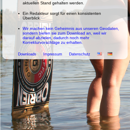
aktuellen Stand gehalten werden.
Ein Redakteur sorgt für einen konsistenten
Überblick.
Wir machen kein Geheimnis aus unseren Geodaten,
sondern bieten sie zum Download an, weil wir
darauf abzielen, dadurch noch mehr
Korrekturvorschläge zu erhalten.
Downloads
Impressum
Datenschutz