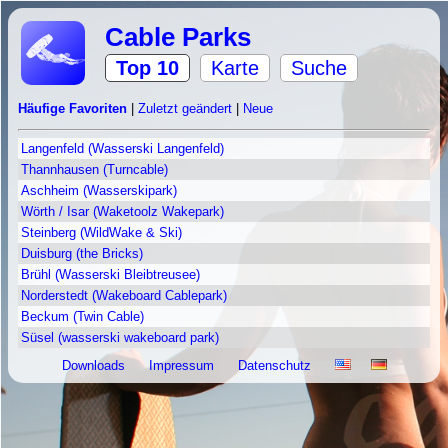
Cable Parks
Top 10
Karte
Suche
Häufige Favoriten
|
Zuletzt geändert
|
Neue
Langenfeld (Wasserski Langenfeld)
Thannhausen (Turncable)
Aschheim (Wasserskipark)
Wörth / Isar (Waketoolz Wakepark)
Steinberg (WildWake & Ski)
Duisburg (the Bricks)
Brühl (Wasserski Bleibtreusee)
Norderstedt (Wakeboard Cablepark)
Beckum (Twin Cable)
Süsel (wasserski wakeboard park)
Downloads
Impressum
Datenschutz