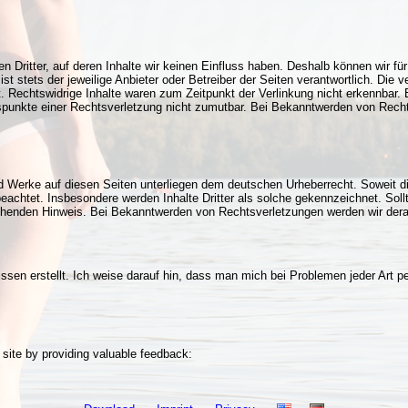
n Dritter, auf deren Inhalte wir keinen Einfluss haben. Deshalb können wir f
ist stets der jeweilige Anbieter oder Betreiber der Seiten verantwortlich. Die
 Rechtswidrige Inhalte waren zum Zeitpunkt der Verlinkung nicht erkennbar. E
tspunkte einer Rechtsverletzung nicht zumutbar. Bei Bekanntwerden von Recht
und Werke auf diesen Seiten unterliegen dem deutschen Urheberrecht. Soweit di
 beachtet. Insbesondere werden Inhalte Dritter als solche gekennzeichnet. Sol
henden Hinweis. Bei Bekanntwerden von Rechtsverletzungen werden wir derar
n erstellt. Ich weise darauf hin, dass man mich bei Problemen jeder Art pe
 site by providing valuable feedback: