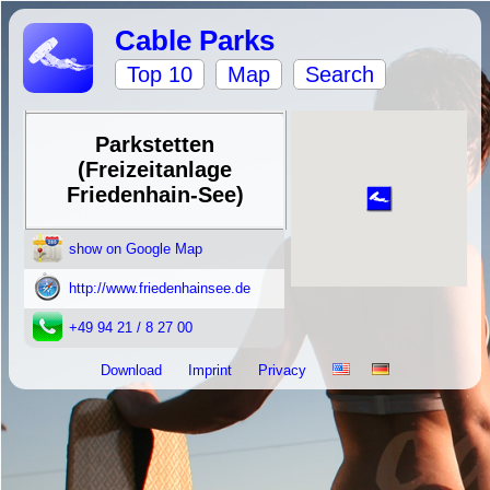
Cable Parks
Top 10
Map
Search
Parkstetten
(Freizeitanlage
Friedenhain-See)
show on Google Map
http://www.friedenhainsee.de
+49 94 21 / 8 27 00
Download
Imprint
Privacy